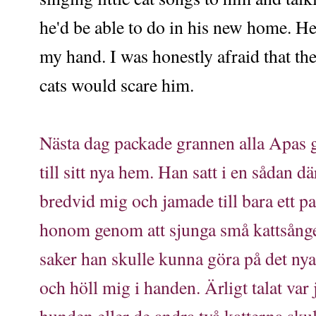
he'd be able to do in his new home. He
my hand. I was honestly afraid that th
cats would scare him.
Nästa dag packade grannen alla Apas 
till sitt nya hem. Han satt i en sådan d
bredvid mig och jamade till bara ett p
honom genom att sjunga små kattsånger
saker han skulle kunna göra på det nya 
och höll mig i handen. Ärligt talat var 
hunden eller de andra två katterna s