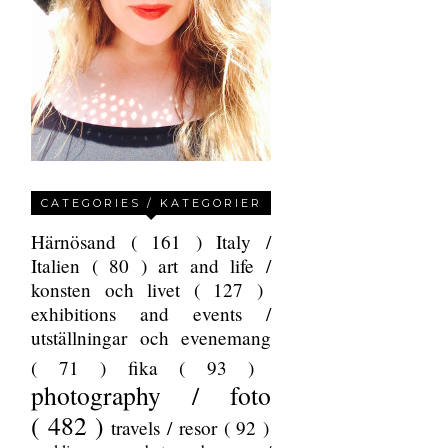
CATEGORIES / KATEGORIER
Härnösand
( 161 )
Italy /
Italien
( 80 )
art and life /
konsten och livet
( 127 )
exhibitions and events /
utställningar och evenemang
( 71 )
fika
( 93 )
photography / foto
( 482 )
travels / resor
( 92 )