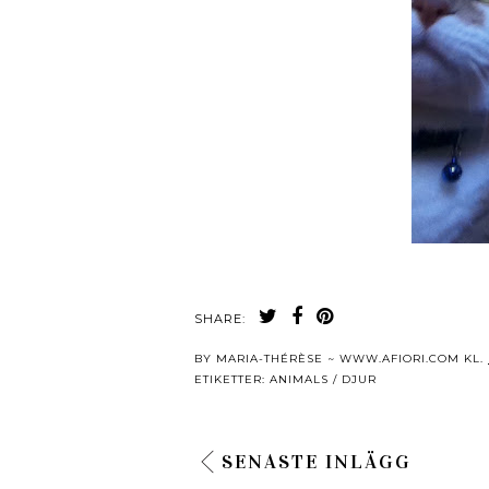
SHARE:
BY
MARIA-THÉRÈSE ~ WWW.AFIORI.COM
KL.
ETIKETTER:
ANIMALS / DJUR
SENASTE INLÄGG