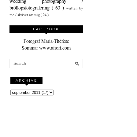
wedding photography /
bröllopsfotografering
( 63 )
written by
me / skrivet av mig
( 24 )
FACEBOOK
Fotograf Maria-Thérèse
Sommar www.afiori.com
ARCHIVE