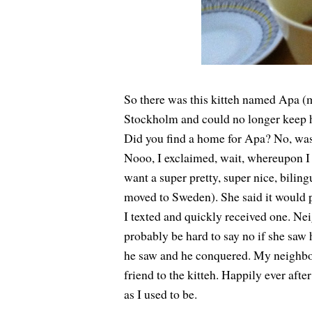
So there was this kitteh named Apa (m
Stockholm and could no longer keep hi
Did you find a home for Apa? No, was 
Nooo, I exclaimed, wait, whereupon I h
want a super pretty, super nice, biling
moved to Sweden). She said it would p
I texted and quickly received one. Nei
probably be hard to say no if she saw 
he saw and he conquered. My neighbou
friend to the kitteh. Happily ever afte
as I used to be.