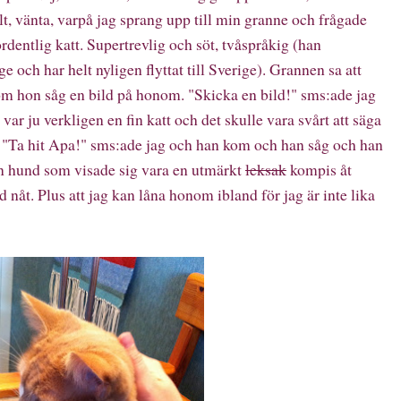
lt, vänta, varpå jag sprang upp till min granne och frågade
rdentlig katt. Supertrevlig och söt, tvåspråkig (han
ge och har helt nyligen flyttat till Sverige). Grannen sa att
j om hon såg en bild på honom. "Skicka en bild!" sms:ade jag
var ju verkligen en fin katt och det skulle vara svårt att säga
 "Ta hit Apa!" sms:ade jag och han kom och han såg och han
en hund som visade sig vara en utmärkt
leksak
kompis åt
d nåt. Plus att jag kan låna honom ibland för jag är inte lika