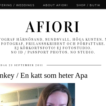
ERING / WEDDINGS
ABOUT AFIORI
SHOP / BUTIK
AFIORI
OGRAF HÄRNÖSAND, SUNDSVALL, HÖGA KUSTEN.
FOTOGRAF, FRILANSSKRIBENT OCH FÖRFATTARE.
EJ KÖRKORTSFOTO! EJ FOTOSTUDIO.
NO ID / PASSPORT PHOTOS. NO STUDIO.
EDAG 23 SEPTEMBER 2011
key / En katt som heter Apa