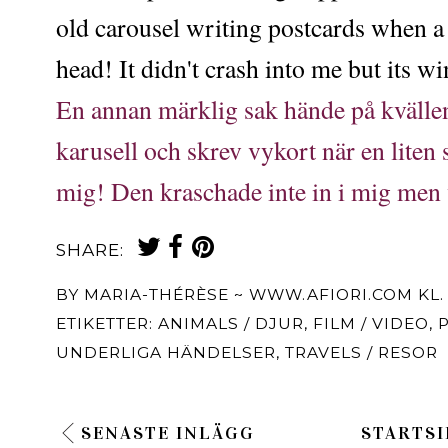
old carousel writing postcards when a
head! It didn't crash into me but its w
En annan märklig sak hände på kvällen
karusell och skrev vykort när en liten 
mig! Den kraschade inte in i mig men 
SHARE:
BY
MARIA-THÉRÈSE ~ WWW.AFIORI.COM
KL
ETIKETTER:
ANIMALS / DJUR
,
FILM / VIDEO
,
UNDERLIGA HÄNDELSER
,
TRAVELS / RESOR
SENASTE INLÄGG
STARTSI