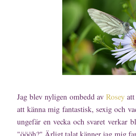
Jag blev nyligen ombedd av
Rosey
at
att känna mig fantastisk, sexig och va
ungefär en vecka och svaret verkar bli
"öööh?" Ärligt talat känner jag mig fa