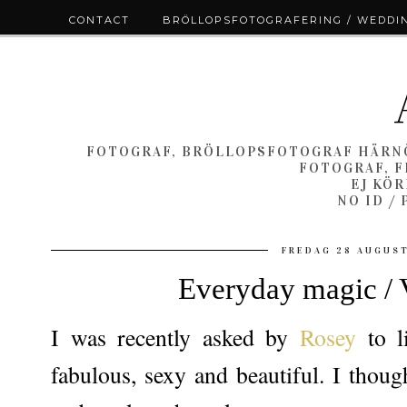
CONTACT
BRÖLLOPSFOTOGRAFERING / WEDDI
FOTOGRAF, BRÖLLOPSFOTOGRAF HÄRNÖ
FOTOGRAF, F
EJ KÖ
NO ID /
FREDAG 28 AUGUS
Everyday magic /
I was recently asked by
Rosey
to l
fabulous, sexy and beautiful. I thoug