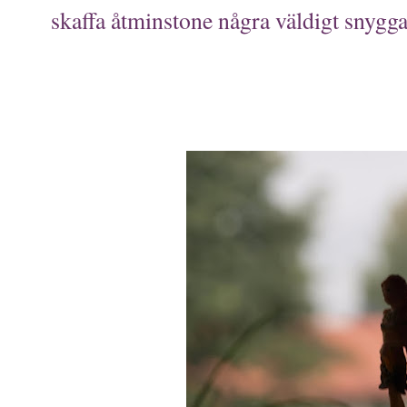
skaffa åtminstone några väldigt snygg