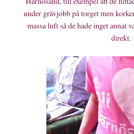
Härnösand, till exempel att de hitt
under grävjobb på torget men korke
massa luft så de hade inget annat va
direkt.