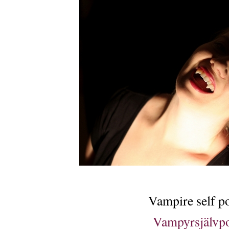
Vampire self po
Vampyrsjälvpor