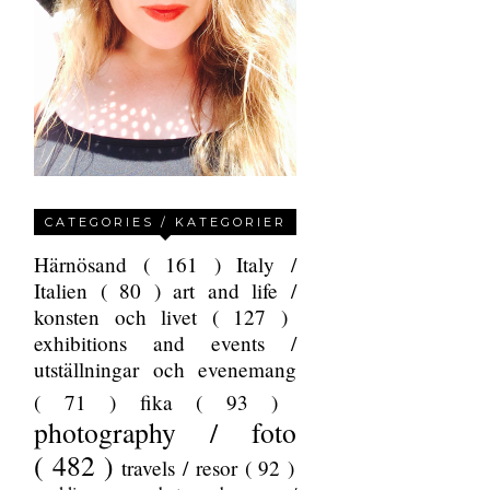
CATEGORIES / KATEGORIER
Härnösand
( 161 )
Italy /
Italien
( 80 )
art and life /
konsten och livet
( 127 )
exhibitions and events /
utställningar och evenemang
( 71 )
fika
( 93 )
photography / foto
( 482 )
travels / resor
( 92 )