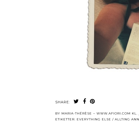
SHARE:
BY
MARIA-THÉRÈSE ~ WWW.AFIORI.COM
KL.
ETIKETTER:
EVERYTHING ELSE / ALLTING AN