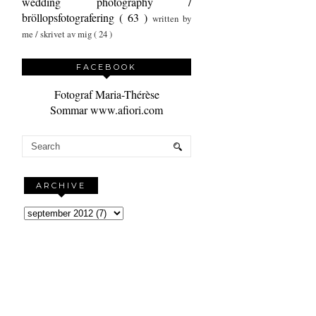
wedding photography /
bröllopsfotografering
( 63 )
written by
me / skrivet av mig
( 24 )
FACEBOOK
Fotograf Maria-Thérèse
Sommar www.afiori.com
ARCHIVE