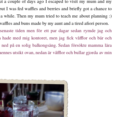
 but a couple of days ago I escaped to visit my mum and my
 but I was fed waffles and berries and briefly got a chance to
 a while. Then my mum tried to teach me about planning :)
 waffles and buns made by my aunt and a tired afiori person.
senaste tiden men för ett par dagar sedan rymde jag och
hade med mig kontoret, men jag fick våfflor och bär och
 mig ned på en solig balkongsäng. Sedan försökte mamma lära
hennes utsikt ovan, nedan är våfflor och bullar gjorda av min