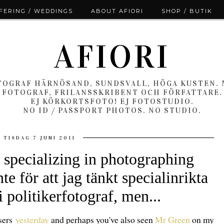
ERING / WEDDINGS
ABOUT AFIORI
SHOP / BUTIK
AFIORI
OGRAF HÄRNÖSAND, SUNDSVALL, HÖGA KUSTEN.
FOTOGRAF, FRILANSSKRIBENT OCH FÖRFATTARE.
EJ KÖRKORTSFOTO! EJ FOTOSTUDIO.
NO ID / PASSPORT PHOTOS. NO STUDIO.
TISDAG 7 JUNI 2011
 specializing in photographing
Inte för att jag tänkt specialinrikta
i politikerfotograf, men...
sers
yesterday
and perhaps you've also seen
Mr Green
on my