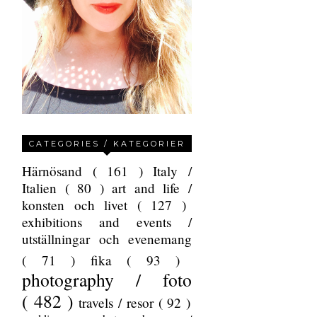
CATEGORIES / KATEGORIER
Härnösand
( 161 )
Italy /
Italien
( 80 )
art and life /
konsten och livet
( 127 )
exhibitions and events /
utställningar och evenemang
( 71 )
fika
( 93 )
photography / foto
( 482 )
travels / resor
( 92 )