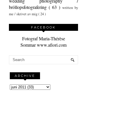
wedding photography /
bröllopsfotografering
( 63 )
written by
me / skrivet av mig
( 24 )
FACEBOOK
Fotograf Maria-Thérèse
Sommar www.afiori.com
ARCHIVE