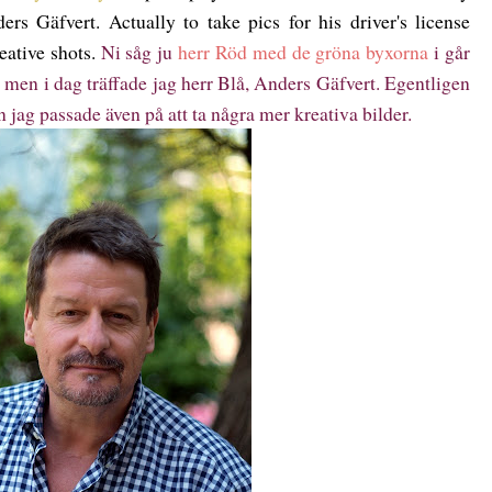
rs Gäfvert. Actually to take pics for his driver's license
eative shots.
Ni såg ju
herr Röd med de gröna byxorna
i går
, men i dag träffade jag herr Blå, Anders Gäfvert. Egentligen
n jag passade även på att ta några mer kreativa bilder.