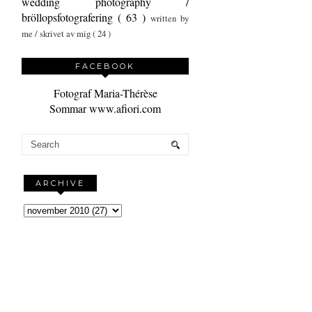
wedding photography /
bröllopsfotografering
( 63 )
written by
me / skrivet av mig
( 24 )
FACEBOOK
Fotograf Maria-Thérèse
Sommar www.afiori.com
ARCHIVE