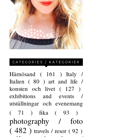
CATEGORIES / KATEGORIER
Härnösand
( 161 )
Italy /
Italien
( 80 )
art and life /
konsten och livet
( 127 )
exhibitions and events /
utställningar och evenemang
( 71 )
fika
( 93 )
photography / foto
( 482 )
travels / resor
( 92 )