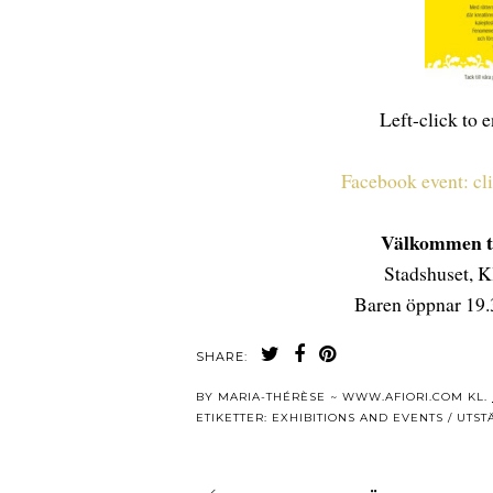
Left-click to 
Facebook event: cl
Välkommen ti
Stadshuset, K
Baren öppnar 19.30
SHARE:
BY
MARIA-THÉRÈSE ~ WWW.AFIORI.COM
KL.
ETIKETTER:
EXHIBITIONS AND EVENTS / UT