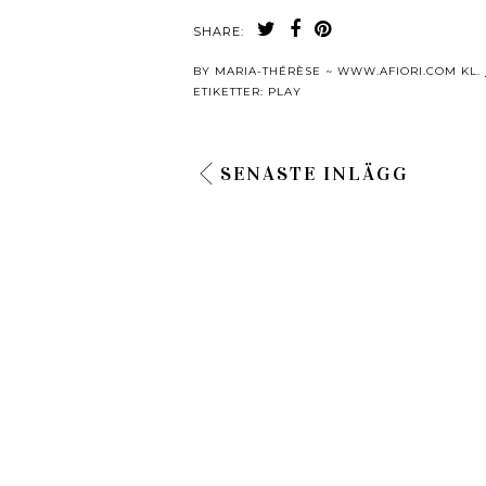
SHARE:
BY
MARIA-THÉRÈSE ~ WWW.AFIORI.COM
KL.
ETIKETTER:
PLAY
SENASTE INLÄGG