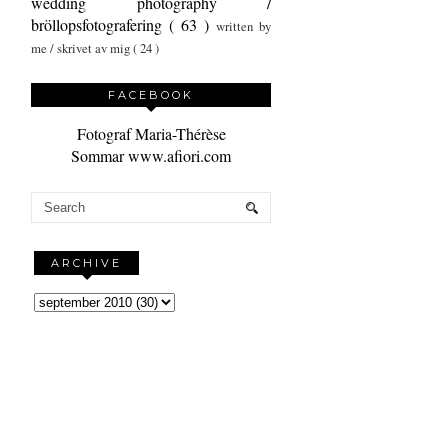
wedding photography /
bröllopsfotografering
( 63 )
written by
me / skrivet av mig
( 24 )
FACEBOOK
Fotograf Maria-Thérèse
Sommar www.afiori.com
ARCHIVE