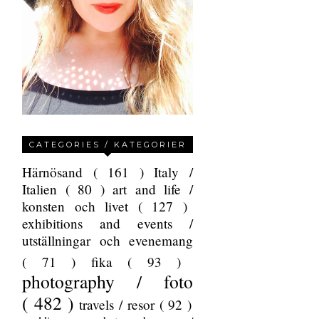
CATEGORIES / KATEGORIER
Härnösand
( 161 )
Italy /
Italien
( 80 )
art and life /
konsten och livet
( 127 )
exhibitions and events /
utställningar och evenemang
( 71 )
fika
( 93 )
photography / foto
( 482 )
travels / resor
( 92 )