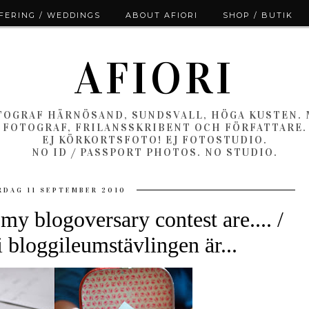
ERING / WEDDINGS
ABOUT AFIORI
SHOP / BUTIK
AFIORI
OGRAF HÄRNÖSAND, SUNDSVALL, HÖGA KUSTEN.
FOTOGRAF, FRILANSSKRIBENT OCH FÖRFATTARE.
EJ KÖRKORTSFOTO! EJ FOTOSTUDIO.
NO ID / PASSPORT PHOTOS. NO STUDIO.
RDAG 11 SEPTEMBER 2010
my blogoversary contest are.... /
 bloggileumstävlingen är...