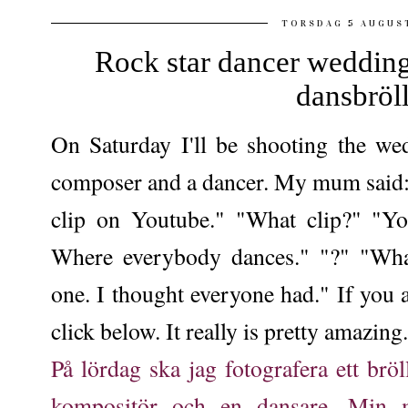
TORSDAG 5 AUGUS
Rock star dancer wedding
dansbröl
On Saturday I'll be shooting the we
composer and a dancer. My mum said: "
clip on Youtube." "What clip?" "Y
Where everybody dances." "?" "What
one. I thought everyone had." If you a
click below. It really is pretty amazing.
På lördag ska jag fotografera ett brö
kompositör och en dansare. Min