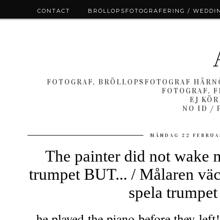
CONTACT
BRÖLLOPSFOTOGRAFERING / WEDDI
FOTOGRAF, BRÖLLOPSFOTOGRAF HÄRNÖ
FOTOGRAF, F
EJ KÖ
NO ID /
MÅNDAG 22 FEBRUA
The painter did not wake 
trumpet BUT... / Målaren väc
spela trumpet
...he played the piano before they left