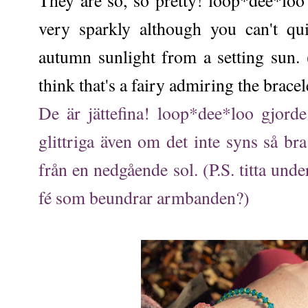
They are so, so pretty! loop*dee*lo
very sparkly although you can't qui
autumn sunlight from a setting sun.
think that's a fairy admiring the bracel
De är jättefina! loop*dee*loo gjord
glittriga även om det inte syns så br
från en nedgående sol. (P.S. titta unde
fé som beundrar armbanden?)