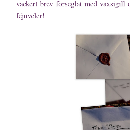
vackert brev förseglat med vaxsigill o
féjuveler!