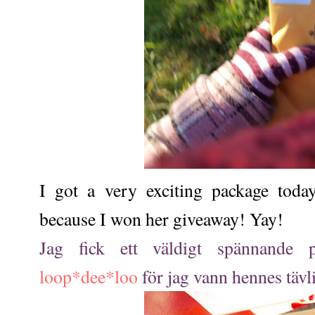
I got a very exciting package tod
because I won her giveaway! Yay!
Jag fick ett väldigt spännande
loop*dee*loo
för jag vann hennes tävl