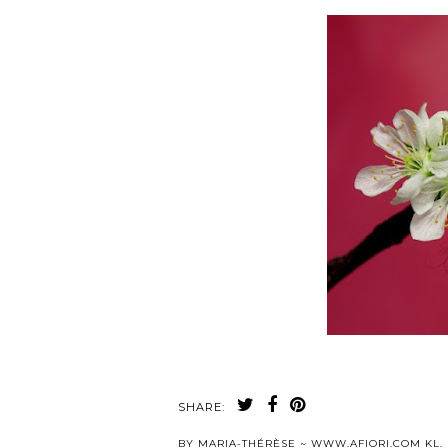
SHARE:
BY
MARIA-THÉRÈSE ~ WWW.AFIORI.COM
KL.