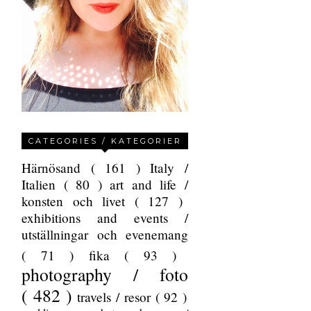
CATEGORIES / KATEGORIER
Härnösand
( 161 )
Italy /
Italien
( 80 )
art and life /
konsten och livet
( 127 )
exhibitions and events /
utställningar och evenemang
( 71 )
fika
( 93 )
photography / foto
( 482 )
travels / resor
( 92 )