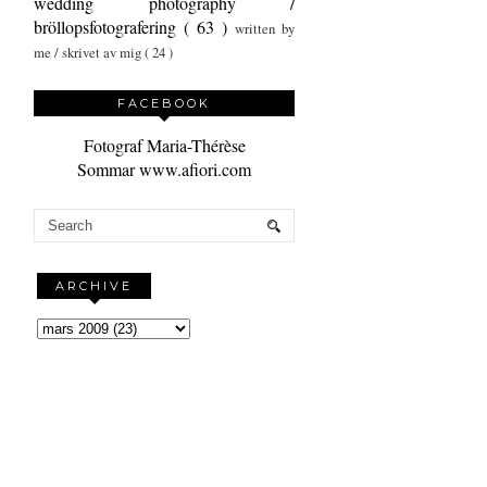
wedding photography /
bröllopsfotografering
( 63 )
written by
me / skrivet av mig
( 24 )
FACEBOOK
Fotograf Maria-Thérèse
Sommar www.afiori.com
ARCHIVE