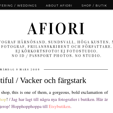
ERING / WEDDINGS
ABOUT AFIORI
SHOP / BUTIK
AFIORI
OGRAF HÄRNÖSAND, SUNDSVALL, HÖGA KUSTEN.
FOTOGRAF, FRILANSSKRIBENT OCH FÖRFATTARE.
EJ KÖRKORTSFOTO! EJ FOTOSTUDIO.
NO ID / PASSPORT PHOTOS. NO STUDIO.
MÅNDAG 9 MARS 2009
iful / Vacker och färgstark
shop, this is one of them, a gorgeous, bold exclamation of
shop
!
/ Jag har lagt till några nya fotografier i butiken. Här är
lädjerop! Hopphopphoppa till
Etsybutiken
.