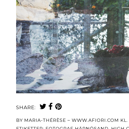
SHARE:
BY
MARIA-THÉRÈSE ~ WWW.AFIORI.COM
KL
ETIKETTER:
FOTOGRAF HÄRNÖSAND
,
HIGH 