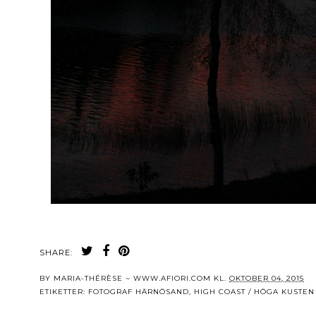
SHARE:
BY
MARIA-THÉRÈSE ~ WWW.AFIORI.COM
KL.
OKTOBER 04, 2015
ETIKETTER:
FOTOGRAF HÄRNÖSAND
,
HIGH COAST / HÖGA KUSTEN