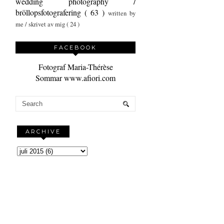
wedding photography /
bröllopsfotografering
( 63 )
written by
me / skrivet av mig
( 24 )
FACEBOOK
Fotograf Maria-Thérèse
Sommar www.afiori.com
ARCHIVE