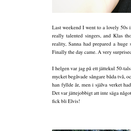
Last weekend I went to a lovely 50s 
really talented singers, and Klas t
reality, Sanna had prepared a huge s
Finally the day came. A very surprise
I helgen var jag på ett jättekul 50-t
mycket begåvade sångare båda två, och
han fyllde år, men i själva verket ha
Det var jättejobbigt att inte säga nå
fick bli Elvis!