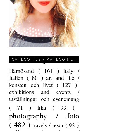
CATEGORIES / KATEGORIER
Härnösand
( 161 )
Italy /
Italien
( 80 )
art and life /
konsten och livet
( 127 )
exhibitions and events /
utställningar och evenemang
( 71 )
fika
( 93 )
photography / foto
( 482 )
travels / resor
( 92 )