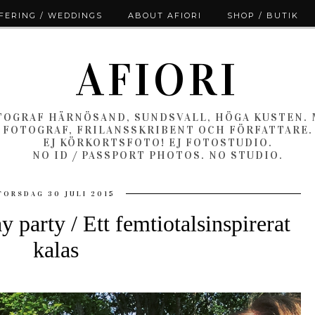
ERING / WEDDINGS
ABOUT AFIORI
SHOP / BUTIK
AFIORI
OGRAF HÄRNÖSAND, SUNDSVALL, HÖGA KUSTEN.
FOTOGRAF, FRILANSSKRIBENT OCH FÖRFATTARE.
EJ KÖRKORTSFOTO! EJ FOTOSTUDIO.
NO ID / PASSPORT PHOTOS. NO STUDIO.
TORSDAG 30 JULI 2015
 party / Ett femtiotalsinspirerat
kalas