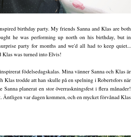
inspired birthday party. My friends Sanna and Klas are both
hought he was performing up north on his birthday, but in
urprise party for months and we'd all had to keep quiet...
d Klas was turned into Elvis!
alsinspirerat födelsedagskalas. Mina vänner Sanna och Klas är
 Klas trodde att han skulle på en spelning i Robertsfors när
de Sanna planerat en stor överraskningsfest i flera månader!
got. Äntligen var dagen kommen, och en mycket förvånad Klas