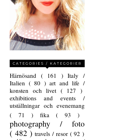
CATEGORIES / KATEGORIER
Härnösand
( 161 )
Italy /
Italien
( 80 )
art and life /
konsten och livet
( 127 )
exhibitions and events /
utställningar och evenemang
( 71 )
fika
( 93 )
photography / foto
( 482 )
travels / resor
( 92 )