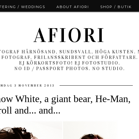
ERING / WEDDINGS
ABOUT AFIORI
SHOP / BUTIK
AFIORI
OGRAF HÄRNÖSAND, SUNDSVALL, HÖGA KUSTEN.
FOTOGRAF, FRILANSSKRIBENT OCH FÖRFATTARE.
EJ KÖRKORTSFOTO! EJ FOTOSTUDIO.
NO ID / PASSPORT PHOTOS. NO STUDIO.
NDAG 3 NOVEMBER 2013
ow White, a giant bear, He-Man,
roll and... and...