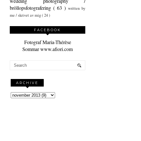
wedding photography /
bröllopsfotografering
( 63 )
written by
me / skrivet av mig
( 24 )
FACEBOOK
Fotograf Maria-Thérèse
Sommar www.afiori.com
ARCHIVE