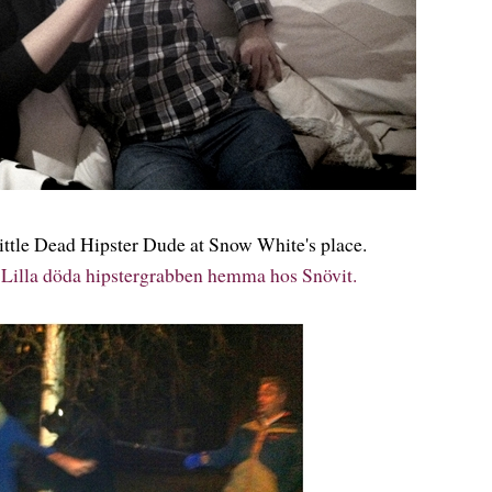
ttle Dead Hipster Dude at Snow White's place.
h Lilla döda hipstergrabben hemma hos Snövit.