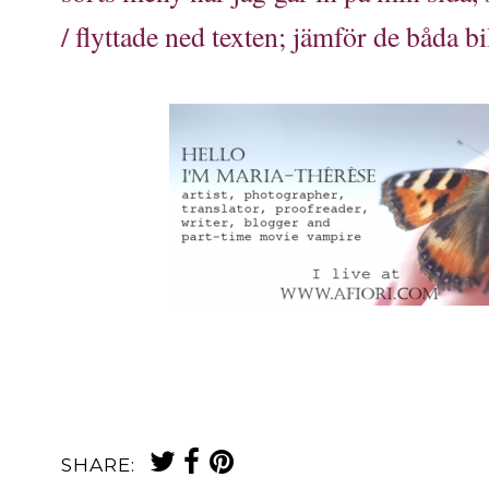
/ flyttade ned texten; jämför de båda b
Facebook timeline cover pic, cover photo, top image, facebook bann
dimensions, design, personalize, web design
SHARE: