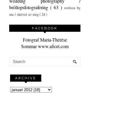
wedding photography /
bröllopsfotografering
( 63 )
written by
me / skrivet av mig
( 24 )
FACEBOOK
Fotograf Maria-Thérèse
Sommar www.afiori.com
ARCHIVE