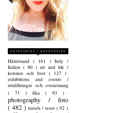
CATEGORIES / KATEGORIER
Härnösand
( 161 )
Italy /
Italien
( 80 )
art and life /
konsten och livet
( 127 )
exhibitions and events /
utställningar och evenemang
( 71 )
fika
( 93 )
photography / foto
( 482 )
travels / resor
( 92 )