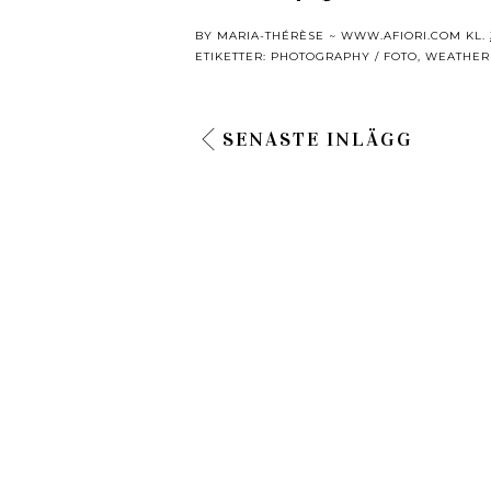
BY
MARIA-THÉRÈSE ~ WWW.AFIORI.COM
KL.
ETIKETTER:
PHOTOGRAPHY / FOTO
,
WEATHER 
SENASTE INLÄGG