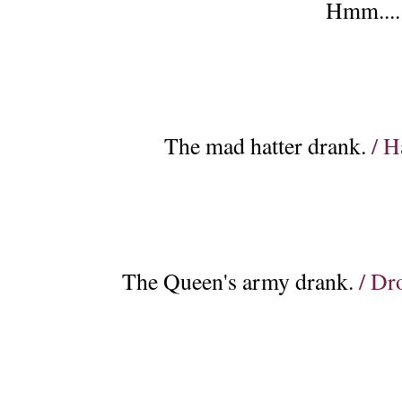
Hmm....
The mad hatter drank.
/ H
The Queen's army drank.
/ Dr