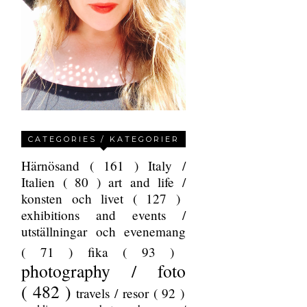
CATEGORIES / KATEGORIER
Härnösand
( 161 )
Italy /
Italien
( 80 )
art and life /
konsten och livet
( 127 )
exhibitions and events /
utställningar och evenemang
( 71 )
fika
( 93 )
photography / foto
( 482 )
travels / resor
( 92 )