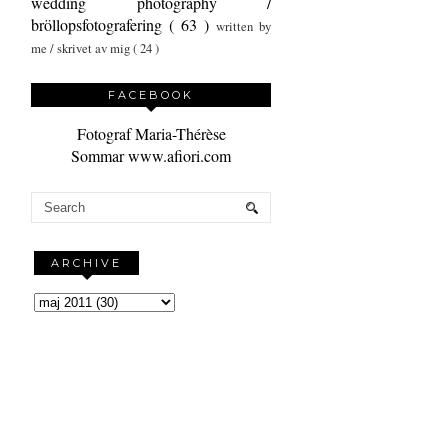
wedding photography /
bröllopsfotografering
( 63 )
written by
me / skrivet av mig
( 24 )
FACEBOOK
Fotograf Maria-Thérèse
Sommar www.afiori.com
ARCHIVE