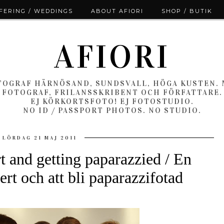
ERING / WEDDINGS
ABOUT AFIORI
SHOP / BUTIK
AFIORI
OGRAF HÄRNÖSAND, SUNDSVALL, HÖGA KUSTEN.
FOTOGRAF, FRILANSSKRIBENT OCH FÖRFATTARE.
EJ KÖRKORTSFOTO! EJ FOTOSTUDIO.
NO ID / PASSPORT PHOTOS. NO STUDIO.
LÖRDAG 21 MAJ 2011
t and getting paparazzied / En
rt och att bli paparazzifotad