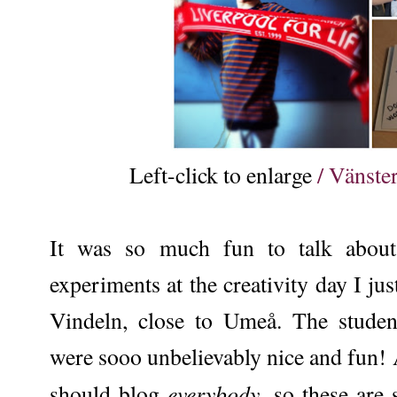
Left-click to enlarge
/ Vänster
It was so much fun to talk about
experiments at the creativity day I jus
Vindeln, close to Umeå. The studen
were sooo unbelievably nice and fun! 
everybody
should blog
, so these are