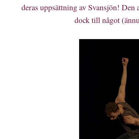
deras uppsättning av Svansjön! Den a
dock till något (änn