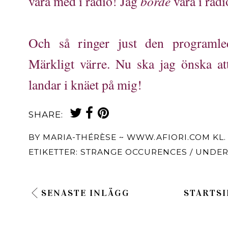
borde
vara med i radio! Jag
vara i radi
Och så ringer just den programle
Märkligt värre. Nu ska jag önska at
landar i knäet på mig!
SHARE:
BY
MARIA-THÉRÈSE ~ WWW.AFIORI.COM
KL
ETIKETTER:
STRANGE OCCURENCES / UNDER
SENASTE INLÄGG
STARTSI