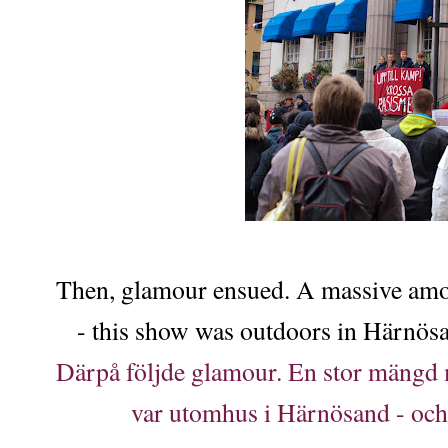
Then, glamour ensued. A massive amo
- this show was outdoors in Härnösa
Därpå följde glamour. En stor mängd m
var utomhus i Härnösand - och 