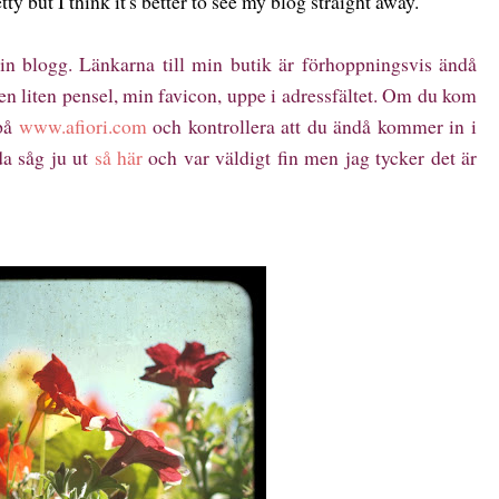
ty but I think it's better to see my blog straight away.
in blogg. Länkarna till min butik är förhoppningsvis ändå
 en liten pensel, min favicon, uppe i adressfältet. Om du kom
 på
www.afiori.com
och kontrollera att du ändå kommer in i
a såg ju ut
så här
och var väldigt fin men jag tycker det är