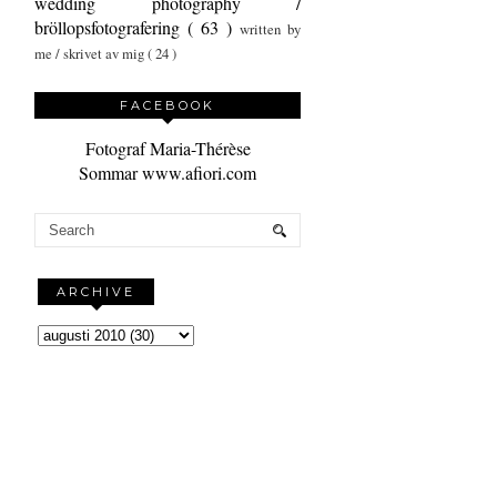
wedding photography /
bröllopsfotografering
( 63 )
written by
me / skrivet av mig
( 24 )
FACEBOOK
Fotograf Maria-Thérèse
Sommar www.afiori.com
ARCHIVE