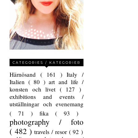
CATEGORIES / KATEGORIER
Härnösand
( 161 )
Italy /
Italien
( 80 )
art and life /
konsten och livet
( 127 )
exhibitions and events /
utställningar och evenemang
( 71 )
fika
( 93 )
photography / foto
( 482 )
travels / resor
( 92 )