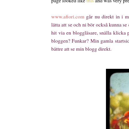
page looked like
this
and was very pret
www.afiori.com
går nu direkt in i m
lätta att se och ni bör också kunna se
hit via en bloggläsare, snälla klicka
bloggen? Funkar? Min gamla startsid
bättre att se min blogg direkt.