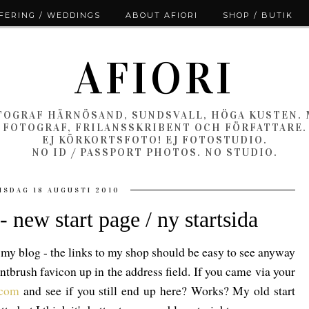
ERING / WEDDINGS
ABOUT AFIORI
SHOP / BUTIK
AFIORI
OGRAF HÄRNÖSAND, SUNDSVALL, HÖGA KUSTEN.
FOTOGRAF, FRILANSSKRIBENT OCH FÖRFATTARE.
EJ KÖRKORTSFOTO! EJ FOTOSTUDIO.
NO ID / PASSPORT PHOTOS. NO STUDIO.
NSDAG 18 AUGUSTI 2010
 new start page / ny startsida
 my blog - the links to my shop should be easy to see anyway
intbrush favicon up in the address field. If you came via your
.com
and see if you still end up here? Works? My old start