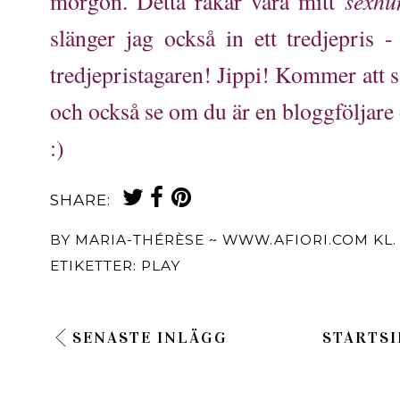
sexhu
morgon. Detta råkar vara mitt
slänger jag också in ett tredjepris - 
tredjepristagaren! Jippi! Kommer att 
och också se om du är en bloggföljare 
:)
SHARE:
BY
MARIA-THÉRÈSE ~ WWW.AFIORI.COM
KL
ETIKETTER:
PLAY
SENASTE INLÄGG
STARTSI