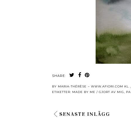
SHARE:
BY
MARIA-THÉRÈSE ~ WWW.AFIORI.COM
KL.
ETIKETTER:
MADE BY ME / GJORT AV MIG
,
PA
SENASTE INLÄGG