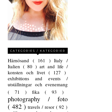
CATEGORIES / KATEGORIER
Härnösand
( 161 )
Italy /
Italien
( 80 )
art and life /
konsten och livet
( 127 )
exhibitions and events /
utställningar och evenemang
( 71 )
fika
( 93 )
photography / foto
( 482 )
travels / resor
( 92 )