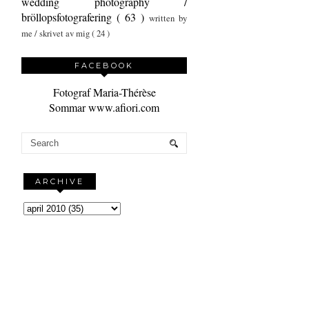
wedding photography /
bröllopsfotografering
( 63 )
written by
me / skrivet av mig
( 24 )
FACEBOOK
Fotograf Maria-Thérèse
Sommar www.afiori.com
ARCHIVE