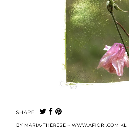
maria-thérèse afiori art photography, konstfot
SHARE:
BY
MARIA-THÉRÈSE ~ WWW.AFIORI.COM
KL