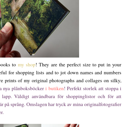
books to
my shop
! They are the perfect size to put in your
eful for shopping lists and to jot down names and numbers
e prints of my original photographs and collages on silky,
ssa nya plånboksböcker
i butiken
! Perfekt storlek att stoppa i
app. Väldigt användbara för shoppinglistor och för att
 på språng. Omslagen har tryck av mina originalfotografier
r.