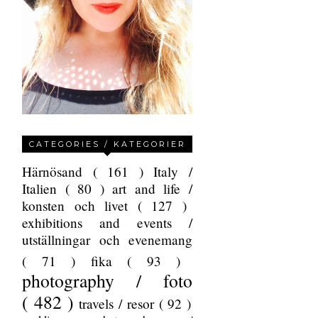
CATEGORIES / KATEGORIER
Härnösand
( 161 )
Italy /
Italien
( 80 )
art and life /
konsten och livet
( 127 )
exhibitions and events /
utställningar och evenemang
( 71 )
fika
( 93 )
photography / foto
( 482 )
travels / resor
( 92 )