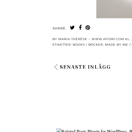
SHARE:
BY
MARIA-THÉRÈSE ~ WWW.AFIORI.COM
KL.
ETIKETTER:
BOOKS / BÖCKER
,
MADE BY ME /
SENASTE INLÄGG