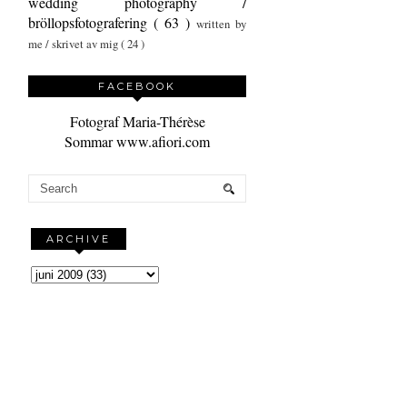
wedding photography /
bröllopsfotografering
( 63 )
written by
me / skrivet av mig
( 24 )
FACEBOOK
Fotograf Maria-Thérèse
Sommar www.afiori.com
ARCHIVE