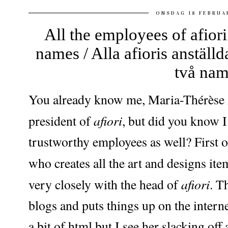
ONSDAG 18 FEBRUA
All the employees of afior
names / Alla afioris anställd
två na
You already know me, Maria-Thérèse 
afiori
president of
, but did you know 
trustworthy employees as well? First o
who creates all the art and designs ite
afiori
very closely with the head of
. T
blogs and puts things up on the intern
a bit of html but I see her slacking off