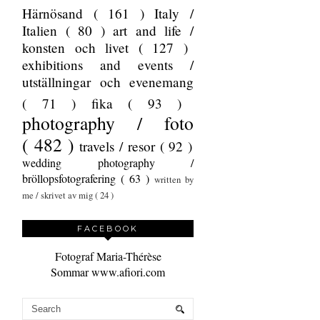
Härnösand
( 161 )
Italy /
Italien
( 80 )
art and life /
konsten och livet
( 127 )
exhibitions and events /
utställningar och evenemang
( 71 )
fika
( 93 )
photography / foto
( 482 )
travels / resor
( 92 )
wedding photography /
bröllopsfotografering
( 63 )
written by
me / skrivet av mig
( 24 )
FACEBOOK
Fotograf Maria-Thérèse
Sommar www.afiori.com