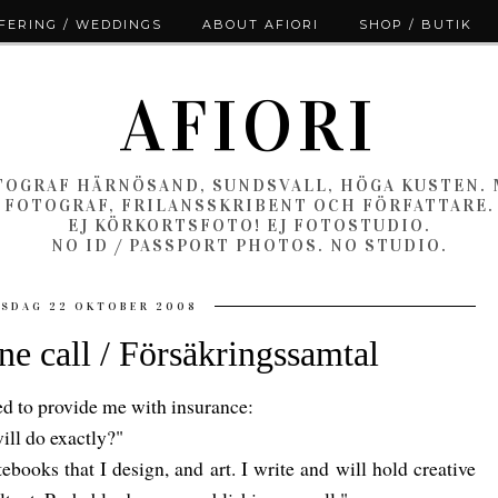
ERING / WEDDINGS
ABOUT AFIORI
SHOP / BUTIK
AFIORI
OGRAF HÄRNÖSAND, SUNDSVALL, HÖGA KUSTEN.
FOTOGRAF, FRILANSSKRIBENT OCH FÖRFATTARE.
EJ KÖRKORTSFOTO! EJ FOTOSTUDIO.
NO ID / PASSPORT PHOTOS. NO STUDIO.
SDAG 22 OKTOBER 2008
ne call / Försäkringssamtal
ed to provide me with insurance:
will do exactly?"
tebooks that I design, and art. I write and will hold creative