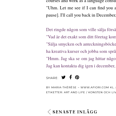
courses and work as a language consul
"Uhm. Let me see if I can find you an
pause]. I'll call you back in December
Det ringde någon som ville sälja förs
"Vad är det exakt som ditt företag ko
"Sälja smycken och anteckningsböcker
ha kreativa kurser och jobba som spr
"Hmm. Jag ska se om jag hittar någon
Jag kan kontakta dig igen i december, 
SHARE:
BY
MARIA-THÉRÈSE ~ WWW.AFIORI.COM
KL.
ETIKETTER:
ART AND LIFE / KONSTEN OCH LI
SENASTE INLÄGG