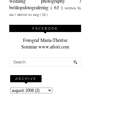
wedding photography /
bröllopsfotografering
( 63 )
written by
me / skrivet av mig
( 24 )
FACEBOOK
Fotograf Maria-Thérèse
Sommar www.afiori.com
ARCHIVE