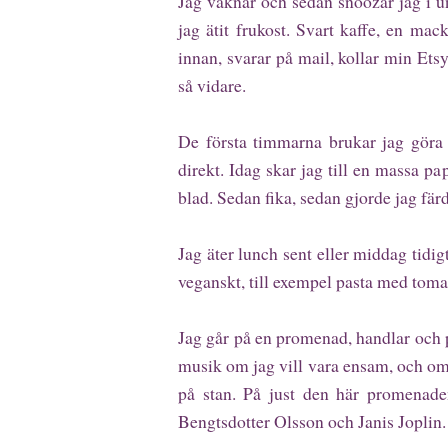
Jag vaknar och sedan snoozar jag i un
jag ätit frukost. Svart kaffe, en mac
innan, svarar på mail, kollar min Ets
så vidare.
De första timmarna brukar jag göra 
direkt. Idag skar jag till en massa 
blad. Sedan fika, sedan gjorde jag fär
Jag äter lunch sent eller middag tidi
veganskt, till exempel pasta med toma
Jag går på en promenad, handlar och p
musik om jag vill vara ensam, och om d
på stan. På just den här promenade
Bengtsdotter Olsson och Janis Joplin.