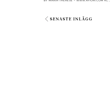
BY
MARIA-THÉRÈSE ~ WWW.AFIORI.COM
KL.
SENASTE INLÄGG