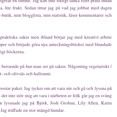
gefär en timme. Jag kan inte riktigt tänka eller prata innan
ka, lite frukt. Sedan tittar jag på vad jag jobbat med dagen
y-butik, min blogglista, min statistik, läser kommentarer och
praktiska saker men ibland börjar jag med kreativt arbete
papper och började göra nya anteckningsböcker med blandade
digt böckerna.
gt beroende på hur man ser på saken. Någonting vegetariskt /
t- och olivsås och halloumi.
ostar paket. Jag tycker om att vara ute och gå och lyssna på
et inte stör mig att vara i närheten av folk går jag en sväng
n lyssnade jag på Björk, Josh Groban, Lily Allen, Karin
 Jag träffade en stor mängd hundar.