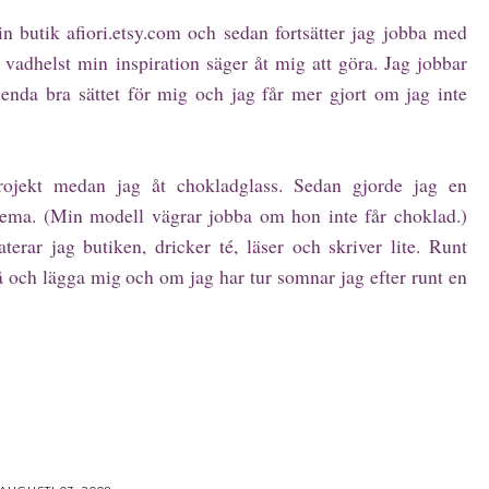
in butik afiori.etsy.com och sedan fortsätter jag jobba med
r vadhelst min inspiration säger åt mig att göra. Jag jobbar
t enda bra sättet för mig och jag får mer gjort om jag inte
rojekt medan jag åt chokladglass. Sedan gjorde jag en
tema. (Min modell vägrar jobba om hon inte får choklad.)
erar jag butiken, dricker té, läser och skriver lite. Runt
å och lägga mig och om jag har tur somnar jag efter runt en