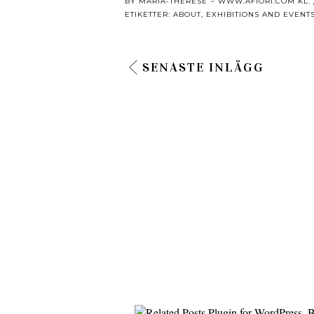
BY
MARIA-THÉRÈSE ~ WWW.AFIORI.COM
KL.
ETIKETTER:
ABOUT
,
EXHIBITIONS AND EVENT
SENASTE INLÄGG