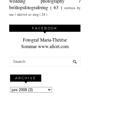
wedding photography /
bröllopsfotografering
( 63 )
written by
me / skrivet av mig
( 24 )
FACEBOOK
Fotograf Maria-Thérèse
Sommar www.afiori.com
ARCHIVE