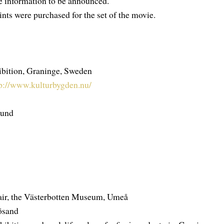
e information to be announced.
ts were purchased for the set of the movie.
ibition, Graninge, Sweden
p://www.kulturbygden.nu/
sund
ir, the Västerbotten Museum, Umeå
nösand