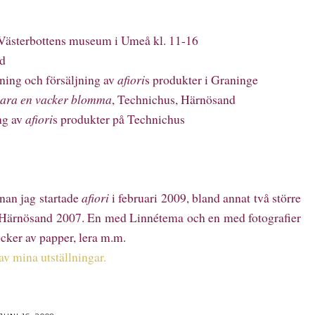
Västerbottens museum i Umeå kl. 11-16
nd
lning och försäljning av
afiori
s produkter i Graninge
bara en vacker blomma
, Technichus, Härnösand
ing av
afiori
s produkter på Technichus
nnan jag startade
afiori
i februari 2009, bland annat två större
 i Härnösand 2007. En med Linnétema och en med fotografier
cker av papper, lera m.m.
 av mina utställningar.