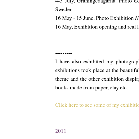
4-5 July, Graningedagarna. Photo exh
Sweden
16 May - 15 June, Photo Exhibition
N
16 May, Exhibition opening and real l
---------
I have also exhibited my photograp
exhibitions took place at the beautif
theme and the other exhibition disp
books made from paper, clay etc.
Click here to see some of my exhibiti
2011