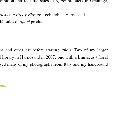
ibition and real life sales of
afiori
products in Graninge,
ot Just a Pretty Flower
, Technichus, Härnösand
ife sales of
afiori
products
hs and other art before starting
afiori.
Two of my larger
ul library in Härnösand in 2007; one with a Linnaeus / floral
layed many of my photographs from Italy and my handbound
ons.