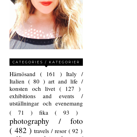
CATEGORIES / KATEGORIER
Härnösand
( 161 )
Italy /
Italien
( 80 )
art and life /
konsten och livet
( 127 )
exhibitions and events /
utställningar och evenemang
( 71 )
fika
( 93 )
photography / foto
( 482 )
travels / resor
( 92 )