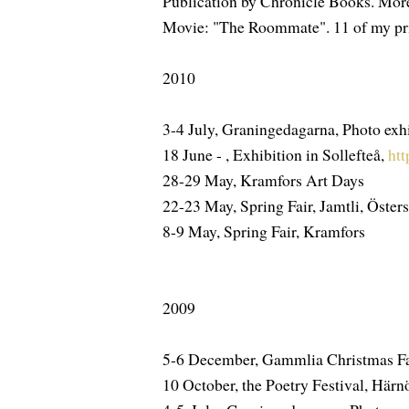
Publication by Chronicle Books. Mor
Movie: "The Roommate". 11 of my prin
2010
3-4 July, Graningedagarna, Photo exh
18 June - , Exhibition in Sollefteå,
htt
28-29 May, Kramfors Art Days
22-23 May, Spring Fair, Jamtli, Öster
8-9 May, Spring Fair, Kramfors
2009
5-6 December, Gammlia Christmas Fa
10 October, the Poetry Festival, Här