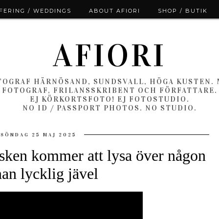
ERING / WEDDINGS
ABOUT AFIORI
SHOP / BUTIK
AFIORI
OGRAF HÄRNÖSAND, SUNDSVALL, HÖGA KUSTEN.
FOTOGRAF, FRILANSSKRIBENT OCH FÖRFATTARE.
EJ KÖRKORTSFOTO! EJ FOTOSTUDIO.
NO ID / PASSPORT PHOTOS. NO STUDIO.
SÖNDAG 25 MAJ 2025
rrsken kommer att lysa över någon
an lycklig jävel