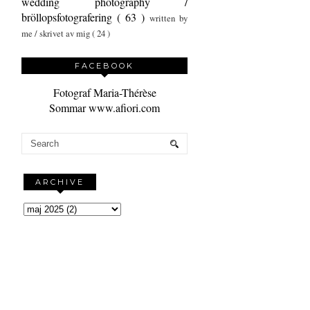
wedding photography /
bröllopsfotografering
( 63 )
written by
me / skrivet av mig
( 24 )
FACEBOOK
Fotograf Maria-Thérèse
Sommar www.afiori.com
ARCHIVE