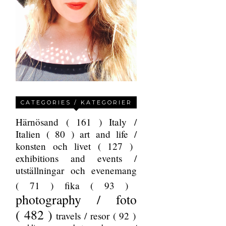
CATEGORIES / KATEGORIER
Härnösand
( 161 )
Italy /
Italien
( 80 )
art and life /
konsten och livet
( 127 )
exhibitions and events /
utställningar och evenemang
( 71 )
fika
( 93 )
photography / foto
( 482 )
travels / resor
( 92 )