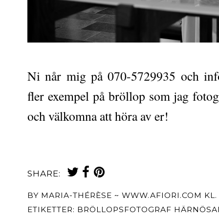
Ni når mig på 070-5729935 och in
fler exempel på bröllop som jag fotogr
och välkomna att höra av er!
SHARE:
BY
MARIA-THÉRÈSE ~ WWW.AFIORI.COM
KL
ETIKETTER:
BRÖLLOPSFOTOGRAF HÄRNÖS