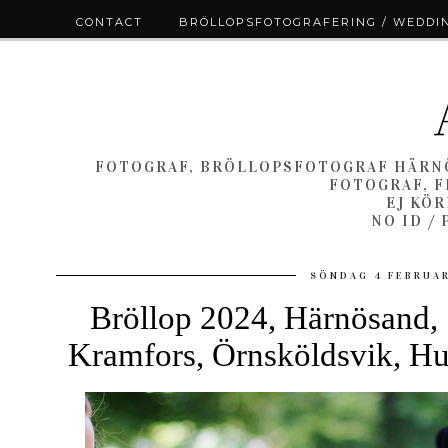
CONTACT
BRÖLLOPSFOTOGRAFERING / WEDDI
FOTOGRAF, BRÖLLOPSFOTOGRAF HÄRNÖ
FOTOGRAF, F
EJ KÖ
NO ID /
SÖNDAG 4 FEBRUAR
Bröllop 2024, Härnösand, S
Kramfors, Örnsköldsvik, Hu