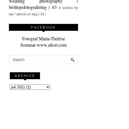
wedding photography /
bröllopsfotografering
( 63 )
written by
me / skrivet av mig
( 24 )
FACEBOOK
Fotograf Maria-Thérèse
Sommar www.afiori.com
ARCHIVE