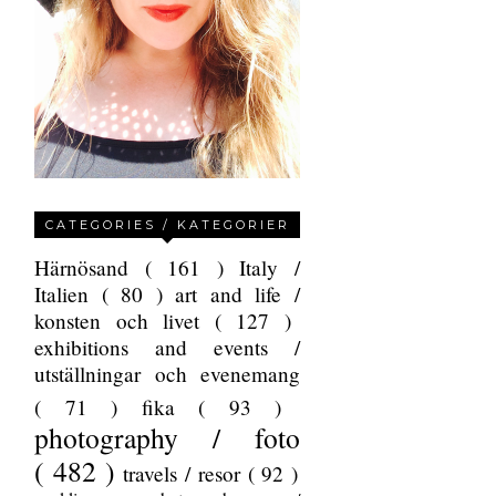
CATEGORIES / KATEGORIER
Härnösand
( 161 )
Italy /
Italien
( 80 )
art and life /
konsten och livet
( 127 )
exhibitions and events /
utställningar och evenemang
( 71 )
fika
( 93 )
photography / foto
( 482 )
travels / resor
( 92 )