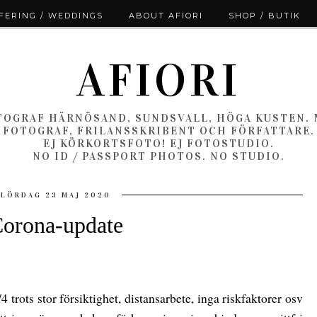
ERING / WEDDINGS
ABOUT AFIORI
SHOP / BUTIK
AFIORI
OGRAF HÄRNÖSAND, SUNDSVALL, HÖGA KUSTEN.
FOTOGRAF, FRILANSSKRIBENT OCH FÖRFATTARE.
EJ KÖRKORTSFOTO! EJ FOTOSTUDIO.
NO ID / PASSPORT PHOTOS. NO STUDIO.
LÖRDAG 23 MAJ 2020
orona-update
 trots stor försiktighet, distansarbete, inga riskfaktorer osv