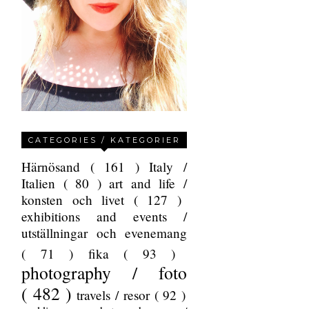
CATEGORIES / KATEGORIER
Härnösand
( 161 )
Italy /
Italien
( 80 )
art and life /
konsten och livet
( 127 )
exhibitions and events /
utställningar och evenemang
( 71 )
fika
( 93 )
photography / foto
( 482 )
travels / resor
( 92 )