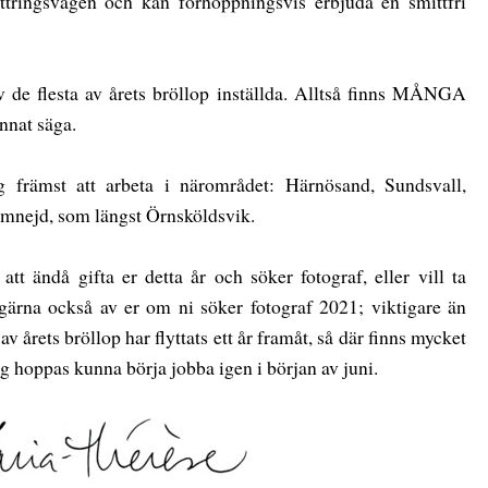
ringsvägen och kan förhoppningsvis erbjuda en smittfri
v de flesta av årets bröllop inställda. Alltså finns MÅNGA
unnat säga.
främst att arbeta i närområdet: Härnösand, Sundsvall,
omnejd, som längst Örnsköldsvik.
tt ändå gifta er detta år och söker fotograf, eller vill ta
 gärna också av er om ni söker fotograf 2021; viktigare än
av årets bröllop har flyttats ett år framåt, så där finns mycket
g hoppas kunna börja jobba igen i början av juni.