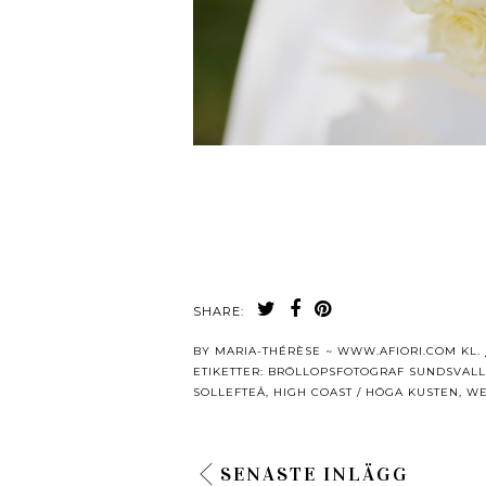
SHARE:
BY
MARIA-THÉRÈSE ~ WWW.AFIORI.COM
KL.
ETIKETTER:
BRÖLLOPSFOTOGRAF SUNDSVALL
SOLLEFTEÅ
,
HIGH COAST / HÖGA KUSTEN
,
WE
SENASTE INLÄGG