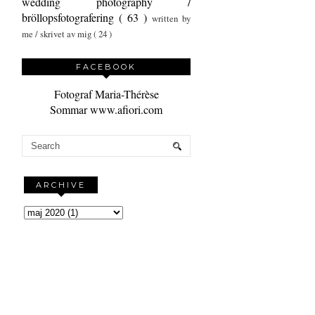
wedding photography /
bröllopsfotografering
( 63 )
written by
me / skrivet av mig
( 24 )
FACEBOOK
Fotograf Maria-Thérèse
Sommar www.afiori.com
ARCHIVE