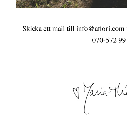
Skicka ett mail till info@afiori.com
070-572 99
Fotograf Sundsvall, fotograf Härnösand
Höga kusten, Umeå, fotograf Örns
fotograf Ramsele, Fot