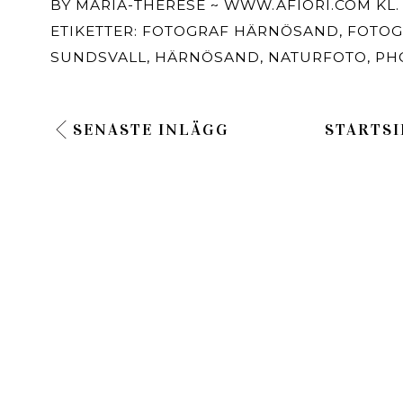
BY
MARIA-THÉRÈSE ~ WWW.AFIORI.COM
KL
ETIKETTER:
FOTOGRAF HÄRNÖSAND
,
FOTOG
SUNDSVALL
,
HÄRNÖSAND
,
NATURFOTO
,
PH
SENASTE INLÄGG
STARTSI