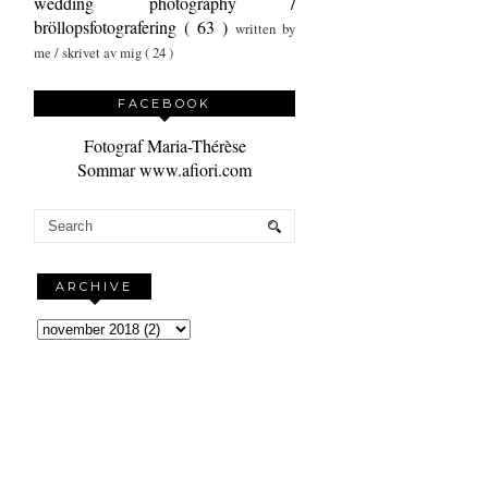
wedding photography /
bröllopsfotografering
( 63 )
written by
me / skrivet av mig
( 24 )
FACEBOOK
Fotograf Maria-Thérèse
Sommar www.afiori.com
ARCHIVE