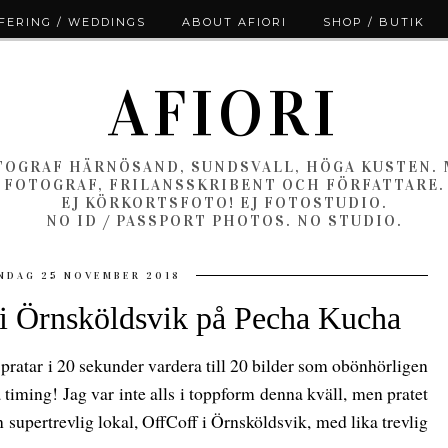
ERING / WEDDINGS
ABOUT AFIORI
SHOP / BUTIK
AFIORI
OGRAF HÄRNÖSAND, SUNDSVALL, HÖGA KUSTEN.
FOTOGRAF, FRILANSSKRIBENT OCH FÖRFATTARE.
EJ KÖRKORTSFOTO! EJ FOTOSTUDIO.
NO ID / PASSPORT PHOTOS. NO STUDIO.
NDAG 25 NOVEMBER 2018
 i Örnsköldsvik på Pecha Kucha
pratar i 20 sekunder vardera till 20 bilder som obönhörligen
a timing! Jag var inte alls i toppform denna kväll, men pratet
n supertrevlig lokal, OffCoff i Örnsköldsvik, med lika trevlig