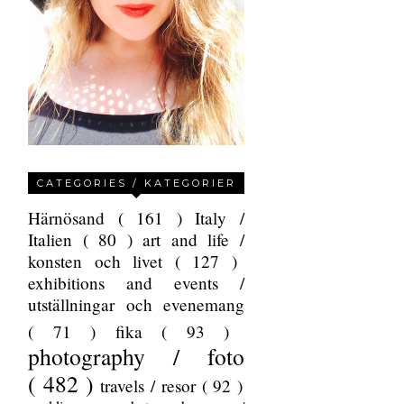
CATEGORIES / KATEGORIER
Härnösand
( 161 )
Italy /
Italien
( 80 )
art and life /
konsten och livet
( 127 )
exhibitions and events /
utställningar och evenemang
( 71 )
fika
( 93 )
photography / foto
( 482 )
travels / resor
( 92 )