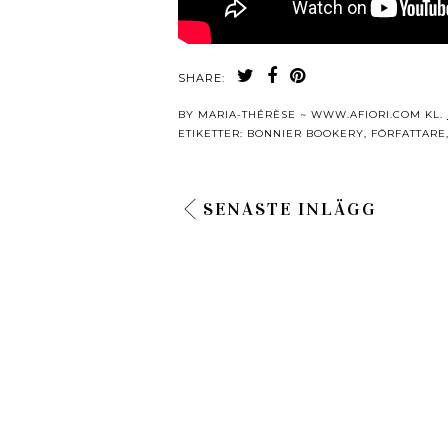
SHARE:
BY
MARIA-THÉRÈSE ~ WWW.AFIORI.COM
KL.
ETIKETTER:
BONNIER BOOKERY
,
FÖRFATTARE
SENASTE INLÄGG