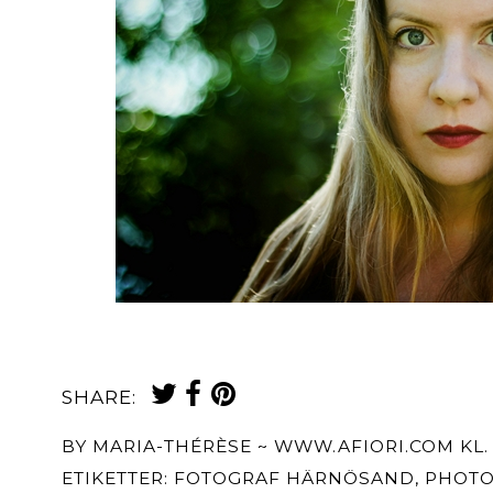
Maria-Thérèse Sommar, fotograf Härnösand
SHARE:
BY
MARIA-THÉRÈSE ~ WWW.AFIORI.COM
KL
ETIKETTER:
FOTOGRAF HÄRNÖSAND
,
PHOTO