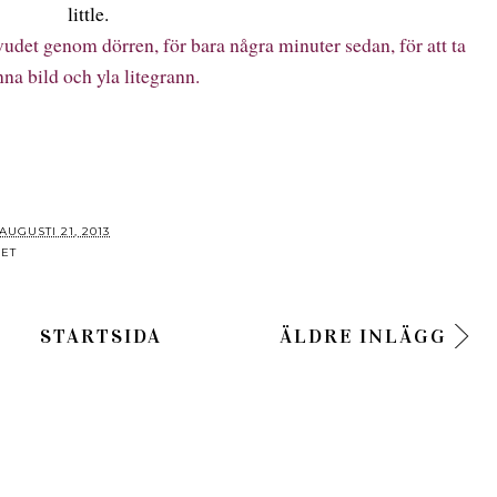
little.
vudet genom dörren, för bara några minuter sedan, för att ta
na bild och yla litegrann.
AUGUSTI 21, 2013
RET
STARTSIDA
ÄLDRE INLÄGG