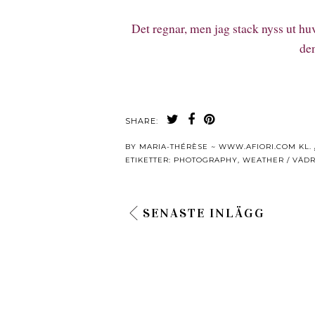
Det regnar, men jag stack nyss ut hu
den
SHARE:
BY
MARIA-THÉRÈSE ~ WWW.AFIORI.COM
KL.
ETIKETTER:
PHOTOGRAPHY
,
WEATHER / VÄD
SENASTE INLÄGG