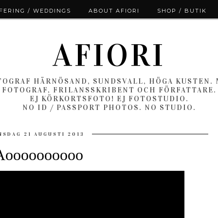
ERING / WEDDINGS
ABOUT AFIORI
SHOP / BUTIK
AFIORI
OGRAF HÄRNÖSAND, SUNDSVALL, HÖGA KUSTEN.
FOTOGRAF, FRILANSSKRIBENT OCH FÖRFATTARE.
EJ KÖRKORTSFOTO! EJ FOTOSTUDIO.
NO ID / PASSPORT PHOTOS. NO STUDIO.
NSDAG 21 AUGUSTI 2013
Aoooooooooo