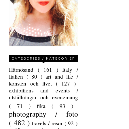
CATEGORIES / KATEGORIER
Härnösand
( 161 )
Italy /
Italien
( 80 )
art and life /
konsten och livet
( 127 )
exhibitions and events /
utställningar och evenemang
( 71 )
fika
( 93 )
photography / foto
( 482 )
travels / resor
( 92 )