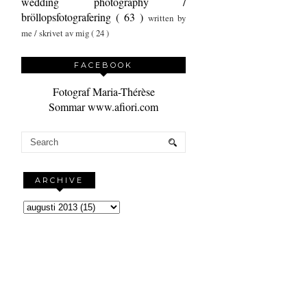
wedding photography /
bröllopsfotografering
( 63 )
written by
me / skrivet av mig
( 24 )
FACEBOOK
Fotograf Maria-Thérèse
Sommar www.afiori.com
ARCHIVE