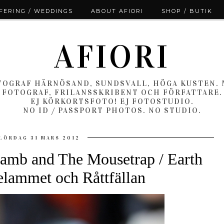
ERING / WEDDINGS
ABOUT AFIORI
SHOP / BUTIK
AFIORI
OGRAF HÄRNÖSAND, SUNDSVALL, HÖGA KUSTEN.
FOTOGRAF, FRILANSSKRIBENT OCH FÖRFATTARE.
EJ KÖRKORTSFOTO! EJ FOTOSTUDIO.
NO ID / PASSPORT PHOTOS. NO STUDIO.
LÖRDAG 31 MARS 2012
Lamb and The Mousetrap / Earth
elammet och Råttfällan