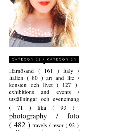
CATEGORIES / KATEGORIER
Härnösand
( 161 )
Italy /
Italien
( 80 )
art and life /
konsten och livet
( 127 )
exhibitions and events /
utställningar och evenemang
( 71 )
fika
( 93 )
photography / foto
( 482 )
travels / resor
( 92 )