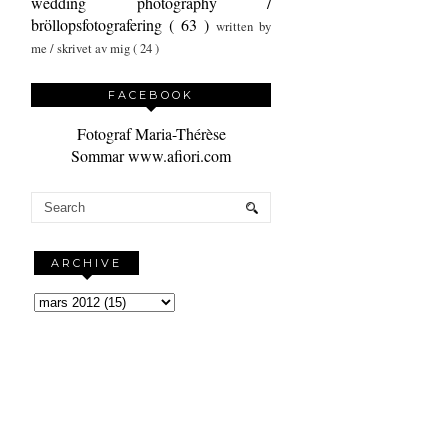
wedding photography /
bröllopsfotografering
( 63 )
written by
me / skrivet av mig
( 24 )
FACEBOOK
Fotograf Maria-Thérèse
Sommar www.afiori.com
ARCHIVE