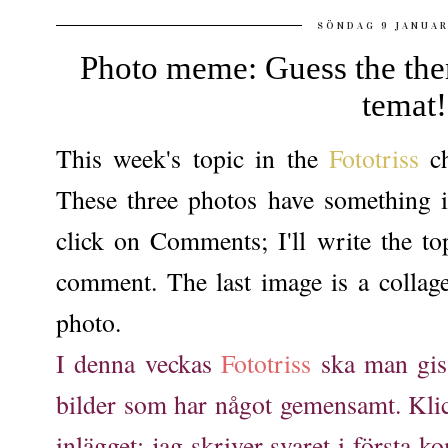
SÖNDAG 9 JANUAR
Photo meme: Guess the them
temat!
This week's topic in the
Fototriss
ch
These three photos have something 
click on Comments; I'll write the top
comment. The last image is a collage 
photo.
I denna veckas
Fototriss
ska man giss
bilder som har något gemensamt. Kli
inlägget; jag skriver svaret i första k