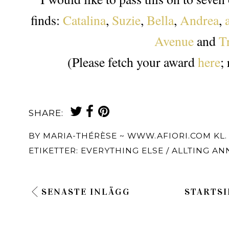
finds:
Catalina
,
Suzie
,
Bella
,
Andrea
,
Avenue
and
T
(Please fetch your award
here
;
SHARE:
BY
MARIA-THÉRÈSE ~ WWW.AFIORI.COM
KL
ETIKETTER:
EVERYTHING ELSE / ALLTING AN
SENASTE INLÄGG
STARTSI