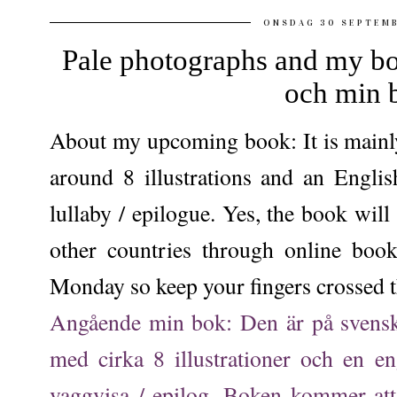
ONSDAG 30 SEPTEM
Pale photographs and my boo
och min 
About my upcoming book: It is mainly
around 8 illustrations and an Engli
lullaby / epilogue. Yes, the book will
other countries through online book
Monday so keep your fingers crossed th
Angående min bok: Den är på svensk
med cirka 8 illustrationer och en eng
vaggvisa / epilog. Boken kommer att